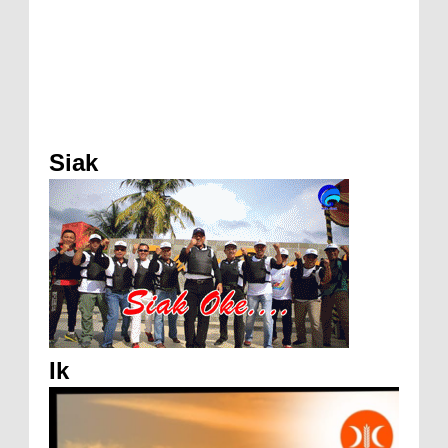
Siak
Ik