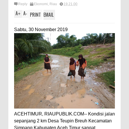
Reply
Ekonomi
,
Riau
19.21.00
A
A
+
-
PRINT
EMAIL
Sabtu, 30 November 2019
ACEHTIMUR, RIAUPUBLIK.COM-- Kondisi jalan
sepanjang 2 km Desa Teupin Breuh Kecamatan
Simpang Kabupaten Aceh Timur sangat