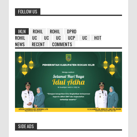
FOLLOW US
IKLN
ROHIL
ROHIL
DPRD
ROHIL
UC
UC
UC
UCP
UC
HOT
NEWS
RECENT
COMMENTS
SIDE ADS
HM Wardan : Ambil Hikmahnya Dibalik