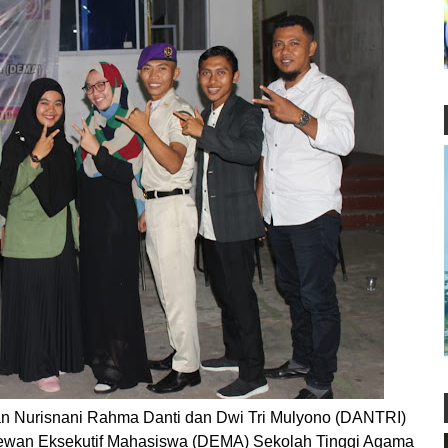
Nurisnani Rahma Danti dan Dwi Tri Mulyono (DANTRI)
 Dewan Eksekutif Mahasiswa (DEMA) Sekolah Tinggi Agama