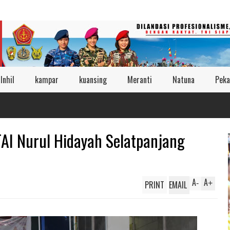
Inhil
kampar
kuansing
Meranti
Natuna
Peka
AI Nurul Hidayah Selatpanjang
A
A
PRINT
EMAIL
-
+