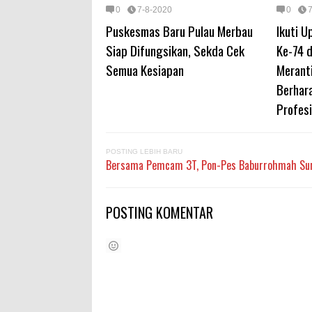
0
7-8-2020
0
Puskesmas Baru Pulau Merbau
Ikuti 
Siap Difungsikan, Sekda Cek
Ke-74 d
Semua Kesiapan
Merant
Berhar
Profesi
POSTING LEBIH BARU
Bersama Pemcam 3T, Pon-Pes Baburrohmah Sung
POSTING KOMENTAR