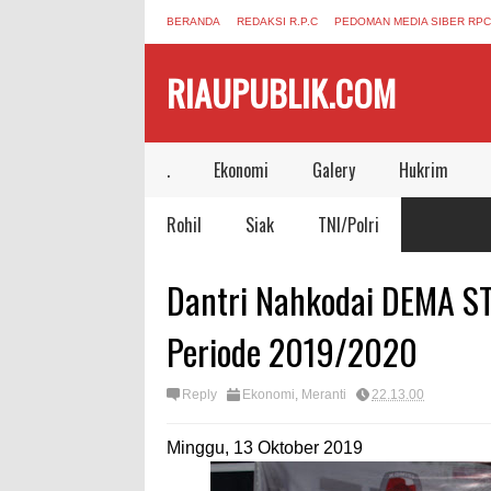
BERANDA
REDAKSI R.P.C
PEDOMAN MEDIA SIBER RPC
RIAUPUBLIK.COM
.
Ekonomi
Galery
Hukrim
Rohil
Siak
TNI/Polri
Dantri Nahkodai DEMA ST
Periode 2019/2020
Reply
Ekonomi
,
Meranti
22.13.00
Minggu, 13 Oktober 2019