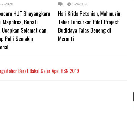
7-7-2020
0
6-24-2020
Upacara HUT Bhayangkara
Hari Krida Petanian, Mahmuzin
i Mapolres, Bupati
Taher Luncurkan Pilot Project
i Ucapkan Selamat dan
Budidaya Talas Beneng di
ap Polri Semakin
Meranti
onal
aitohor Barat Bakal Gelar Apel HSN 2019