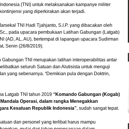
Indonesia (TNI) untuk melaksanakan kampanye militer
tinjensi yang diperkirakan akan terjadi.
arsekal TNI Hadi Tjahjanto, S.I.P. yang dibacakan oleh
, M.Sc., pada upacara pembukaan Latihan Gabungan (Latgab)
 TNI (AD, AL, AU), bertempat di lapangan upacara Sudirman
, Senin (26/8/2019).
Gabungan TNI merupakan latihan interoperabilitas antar
libatkan seluruh Satuan dan Alutisista untuk menguji
 yang sebenarnya. “Demikian pula dengan Doktrin,
ema Latgab TNI tahun 2019
“
Komando Gabungan (Kogab)
i Mandala Operasi, dalam rangka Menegakkan
gara Kesatuan Republik Indonesia”
, sudah sangat tepat.
atuan dan personel yang terlibat harus mampu
bangkan, mulai dari tahap perencanaan dalam