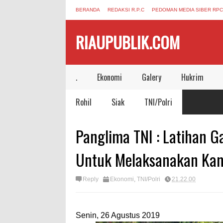
BERANDA
REDAKSI R.P.C
PEDOMAN MEDIA SIBER RPC
RIAUPUBLIK.COM
.
Ekonomi
Galery
Hukrim
Rohil
Siak
TNI/Polri
Panglima TNI : Latihan G
Untuk Melaksanakan Kam
Reply
Ekonomi
,
TNI/Polri
21.22.00
Senin, 26 Agustus 2019