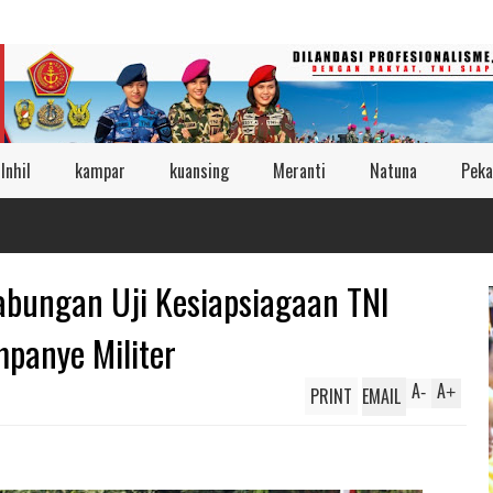
Inhil
kampar
kuansing
Meranti
Natuna
Peka
abungan Uji Kesiapsiagaan TNI
panye Militer
A
A
PRINT
EMAIL
-
+