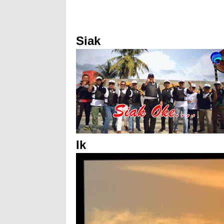
Siak
Ik