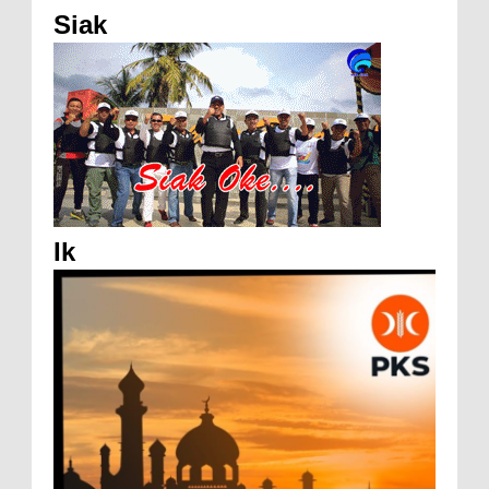
Siak
Ik