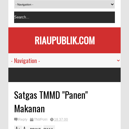
RIAUPUBLIK.COM
Satgas TMMD "Panen"
Makanan
Reply
TNI/Polri
18.37.00
A
A