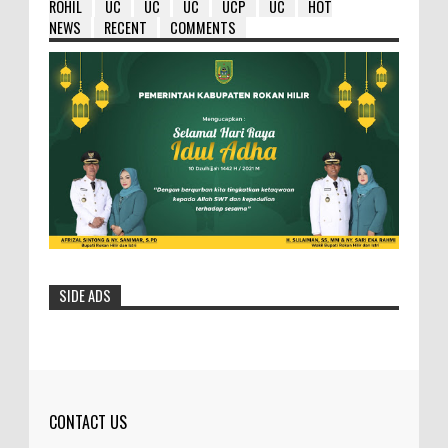
ROHIL
UC
UC
UC
UCP
UC
HOT
NEWS
RECENT
COMMENTS
SIDE ADS
HM Wardan : Ambil Hikmahnya Dibalik
Penundaan 8 Paket Tersebut
Selasa- 25/05/2016- 12:19:23 Wib
Dilihat: 154 Kali Bupa...
CONTACT US