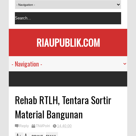
RIAUPUBLIK.COM
Rehab RTLH, Tentara Sortir
Material Bangunan
Reply
TNI/Polri
14.40.00
A
A