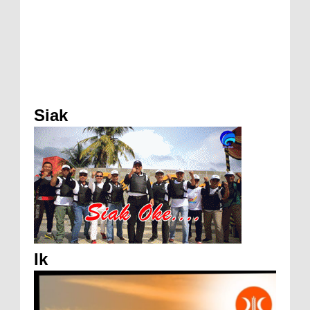
Siak
Ik