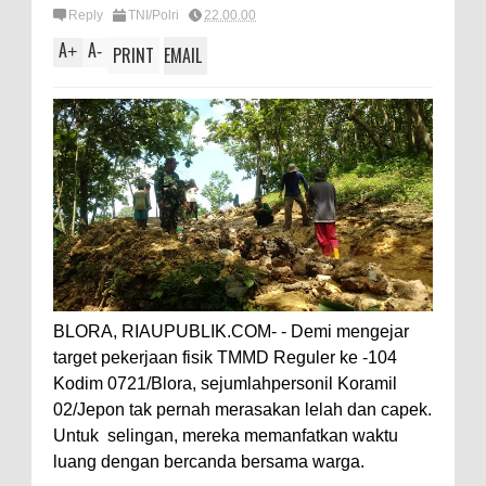
Reply
TNI/Polri
22.00.00
A
A
+
-
PRINT
EMAIL
BLORA, RIAUPUBLIK.COM- - Demi mengejar
target pekerjaan fisik TMMD Reguler ke -104
Kodim 0721/Blora, sejumlahpersonil Koramil
02/Jepon tak pernah merasakan lelah dan capek.
Untuk selingan, mereka memanfatkan waktu
luang dengan bercanda bersama warga.