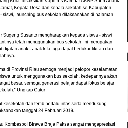
ang Kota, disaksikan Kapolres Kampar AKBP Andri Ananta
 Camat, Kepala Desa dan kepala sekolah se-Kabupaten
- siswi, launching bus sekolah dilaksanakan di halaman
ur Sugeng Susanto mengharapkan kepada siswa - siswi
nantinya telah menggunakan bus sekolah, ini merupakan
 dijalan anak - anak kita juga dapat bertukar fikiran dan
lahnya.
ama di Provinsi Riau semoga menjadi pelopor keselamatan
siswa untuk menggunakan bus sekolah, kedepannya akan
ngat besar, semoga generasi pelajar dapat fokus belajar
sekolah." Ungkap Catur
at kesekolah dan tertib berlalulintas serta mendukung
ilaksanakan tanggal 24 Februari 2019.
Riau Kombespol Birawa Braja Paksa sangat mengapresiasi