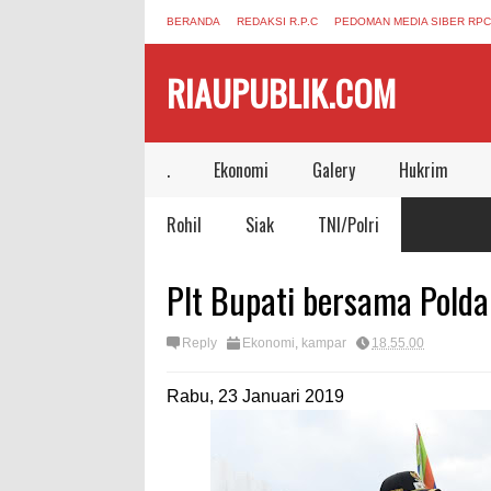
BERANDA
REDAKSI R.P.C
PEDOMAN MEDIA SIBER RPC
RIAUPUBLIK.COM
.
Ekonomi
Galery
Hukrim
Rohil
Siak
TNI/Polri
Plt Bupati bersama Polda
Reply
Ekonomi
,
kampar
18.55.00
Rabu, 23 Januari 2019