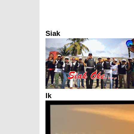
Siak
Ik