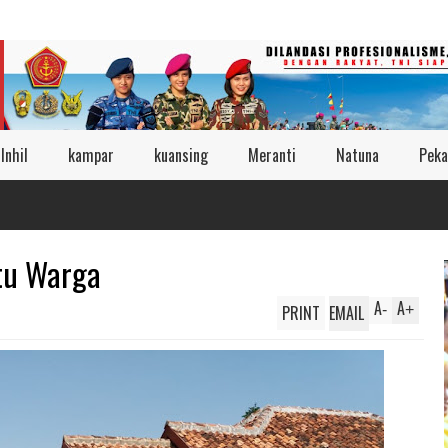
Inhil
kampar
kuansing
Meranti
Natuna
Peka
tu Warga
A
A
PRINT
EMAIL
-
+