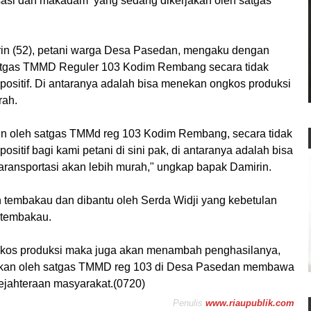
isasi dan makadam yang sedang dikerjakan oleh satgas
rin (52), petani warga Desa Pasedan, mengaku dengan
satgas TMMD Reguler 103 Kodim Rembang secara tidak
itif. Di antaranya adalah bisa menekan ongkos produksi
rah.
un oleh satgas TMMd reg 103 Kodim Rembang, secara tidak
tif bagi kami petani di sini pak, di antaranya adalah bisa
aransportasi akan lebih murah," ungkap bapak Damirin.
n tembakau dan dibantu oleh Serda Widji yang kebetulan
 tembakau.
gkos produksi maka juga akan menambah penghasilanya,
kukan oleh satgas TMMD reg 103 di Desa Pasedan membawa
ejahteraan masyarakat.(0720)
Penulis
www.riaupublik.com