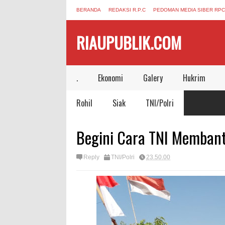
BERANDA
REDAKSI R.P.C
PEDOMAN MEDIA SIBER RPC
RIAUPUBLIK.COM
.
Ekonomi
Galery
Hukrim
Rohil
Siak
TNI/Polri
Begini Cara TNI Memban
Reply
TNI/Polri
23.50.00