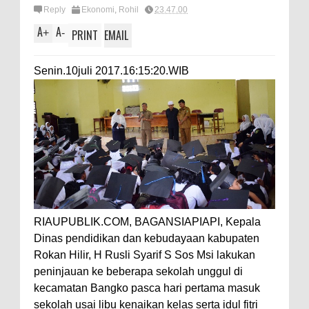
Reply
Ekonomi
,
Rohil
23.47.00
A
A
+
-
PRINT
EMAIL
Senin.10juli 2017.16:15:20.WIB
RIAUPUBLIK.COM, BAGANSIAPIAPI, Kepala
Dinas pendidikan dan kebudayaan kabupaten
Rokan Hilir, H Rusli Syarif S Sos Msi lakukan
peninjauan ke beberapa sekolah unggul di
kecamatan Bangko pasca hari pertama masuk
sekolah usai libu kenaikan kelas serta idul fitri