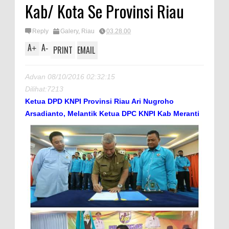
Kab/ Kota Se Provinsi Riau
Reply
Galery
,
Riau
03.28.00
A
A
+
-
PRINT
EMAIL
Advan 08/10/2016 02:32:15
Dilihat:7213
Ketua DPD KNPI Provinsi Riau Ari Nugroho
Arsadianto, Melantik Ketua DPC KNPI Kab Meranti