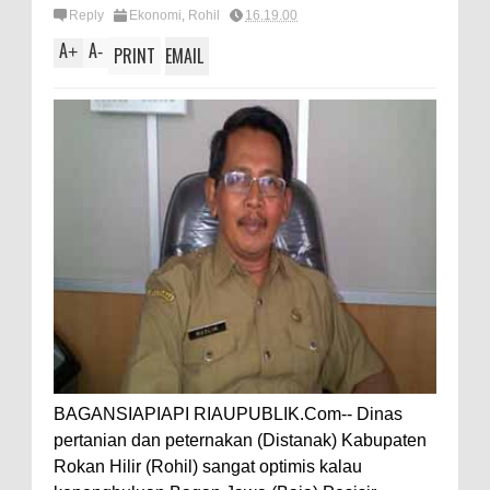
Reply
Ekonomi
,
Rohil
16.19.00
A
A
+
-
PRINT
EMAIL
BAGANSIAPIAPI RIAUPUBLIK.Com-- Dinas
pertanian dan peternakan (Distanak) Kabupaten
Rokan Hilir (Rohil) sangat optimis kalau