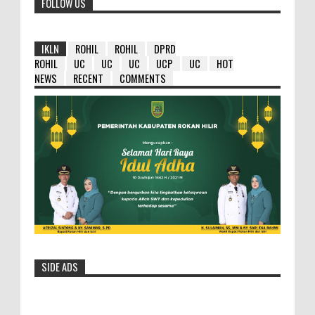
FOLLOW US
IKLN
ROHIL
ROHIL
DPRD
ROHIL
UC
UC
UC
UCP
UC
HOT
NEWS
RECENT
COMMENTS
SIDE ADS
HM Wardan : Ambil Hikmahnya Dibalik
Penundaan 8 Paket Tersebut