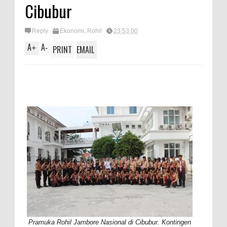
Cibubur
Reply
Ekonomi
,
Rohil
23.53.00
A
A
+
-
PRINT
EMAIL
Pramuka Rohil Jambore Nasional di Cibubur. Kontingen