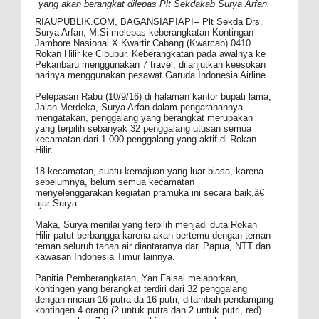
yang akan berangkat dilepas Plt Sekdakab Surya Arfan.
RIAUPUBLIK.COM, BAGANSIAPIAPI--
Plt Sekda Drs.
Surya Arfan, M.Si melepas keberangkatan Kontingan
Jambore Nasional X Kwartir Cabang (Kwarcab) 0410
Rokan Hilir ke Cibubur. Keberangkatan pada awalnya ke
Pekanbaru menggunakan 7 travel, dilanjutkan keesokan
harinya menggunakan pesawat Garuda Indonesia Airline.
Pelepasan Rabu (10/9/16) di halaman kantor bupati lama,
Jalan Merdeka, Surya Arfan dalam pengarahannya
mengatakan, penggalang yang berangkat merupakan
yang terpilih sebanyak 32 penggalang utusan semua
kecamatan dari 1.000 penggalang yang aktif di Rokan
Hilir.
18 kecamatan, suatu kemajuan yang luar biasa, karena
sebelumnya, belum semua kecamatan
menyelenggarakan kegiatan pramuka ini secara baik,â€
ujar Surya.
Maka, Surya menilai yang terpilih menjadi duta Rokan
Hilir patut berbangga karena akan bertemu dengan teman-
teman seluruh tanah air diantaranya dari Papua, NTT dan
kawasan Indonesia Timur lainnya.
Panitia Pemberangkatan, Yan Faisal melaporkan,
kontingen yang berangkat terdiri dari 32 penggalang
dengan rincian 16 putra da 16 putri, ditambah pendamping
kontingen 4 orang (2 untuk putra dan 2 untuk putri, red)