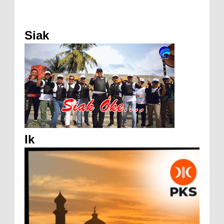
Siak
Ik