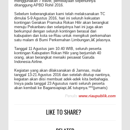
menggunakan 7 travel, pembiayaan sepenuhnya
ditanggung APBD Rohil 2016.
Sebelum keberangkatan kami telah melaksanakan TC
dimulai 5-9 Agustus 2016, hari ini seluruh kekuatan
kontingan Gerakan Pramuka Rokan Hilir akan berangkat
menuju Pekanbaru dan selanjutnya hari ini juga akan
berkumpul dengan seluruh kontingen berasal dari
kabupaten dan kota se-Riau untuk mengikuti perkemahan
satu malam di Bumi Perkemahan Limbungan,â€ jelasnya.
Tanggal 11 Agustus jam 10.40 WIB, seluruh peserta
kontingan Kabupaten Rokan Hilir yang berjumlah 40
orang, akan berangkat menaiki pesawat Garuda
Indonesia Airline.
Kegiatan yang akan dilaksanakan di Jamnas, mulai
tanggal 13-21 Agustus 2016 dan setelah ditutup nantinya,
kegiatan akan diisi membuat adek-adek kita berbahagia.
Insya pada tanggal 23 Agusutus nanti seluruh peserta
akan kembali ke Bagansiapiapi,â€ tutupnya.***(jumaris)
Penulis
www.riaupublik.com
LIKE TO SHARE?