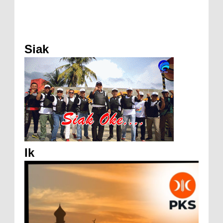
Siak
Ik