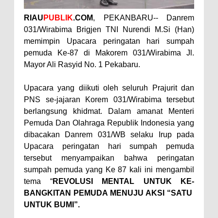
RIAU
PUBLIK
.COM
, PEKANBARU-- Danrem
031/Wirabima Brigjen TNI Nurendi M.Si (Han)
memimpin Upacara peringatan hari sumpah
pemuda Ke-87 di Makorem 031/Wirabima Jl.
Mayor Ali Rasyid No. 1 Pekabaru.
Upacara yang diikuti oleh seluruh Prajurit dan
PNS se-jajaran Korem 031/Wirabima tersebut
berlangsung khidmat. Dalam amanat Menteri
Pemuda Dan Olahraga Republik Indonesia yang
dibacakan Danrem 031/WB selaku Irup pada
Upacara
peringatan hari sumpah pemuda
tersebut menyampaikan bahwa peringatan
sumpah pemuda yang Ke 87 kali ini mengambil
tema “
REVOLUSI MENTAL UNTUK KE-
BANGKITAN PEMUDA MENUJU AKSI “SATU
UNTUK BUMI”.