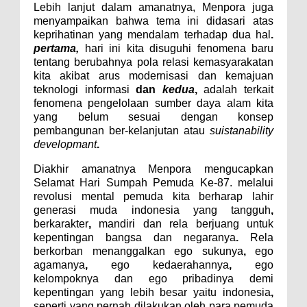
Lebih lanjut dalam amanatnya, Menpora juga
menyampaikan bahwa tema ini didasari atas
keprihatinan yang mendalam terhadap dua hal
.
pertama,
hari ini kita disuguhi fenomena baru
tentang berubahnya pola relasi kemasyarakatan
kita akibat arus modernisasi dan kemajuan
teknologi informasi
dan
kedua
,
adalah terkait
fenomena pengelolaan sumber daya alam kita
yang belum sesuai dengan konsep
pembangunan ber-kelanjutan atau
suistanability
developmant
.
Diakhir amanatnya Menpora
mengucapkan
Selamat Hari Sumpah Pemuda Ke-87. melalui
revolusi mental pemuda kita berharap lahir
generasi muda indonesia yang tangguh
,
berkarakter
,
mandiri dan rela berjuang untuk
kepentingan bangsa dan negaranya
.
Rela
berkorban menanggalkan ego sukunya
,
ego
agamanya
,
ego kedaerahannya
,
ego
kelompoknya dan ego pribadinya demi
kepentingan yang lebih besar yaitu indonesia
,
seperti yang pernah dilakukan oleh para pemuda