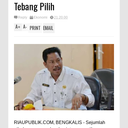
Tebang Pilih
Reply
Ekonomi
21.20.00
A
A
+
-
PRINT
EMAIL
RIAUPUBLIK.COM, BENGKALIS - Sejumlah