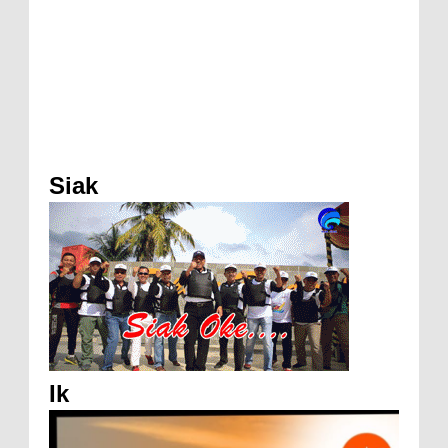
Siak
Ik