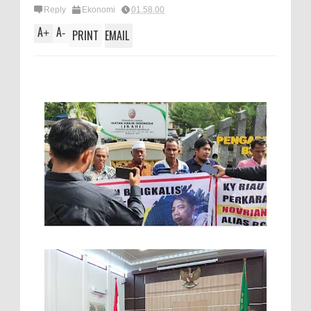
Reply
Ekonomi
01.58.00
A
A
+
-
PRINT
EMAIL