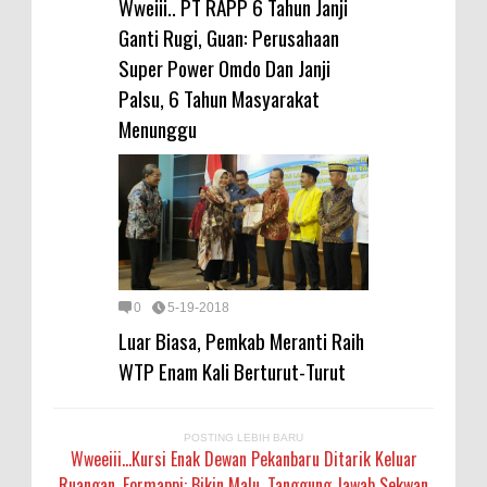
Wweiii.. PT RAPP 6 Tahun Janji
Ganti Rugi, Guan: Perusahaan
Super Power Omdo Dan Janji
Palsu, 6 Tahun Masyarakat
Menunggu
0
5-19-2018
Luar Biasa, Pemkab Meranti Raih
WTP Enam Kali Berturut-Turut
POSTING LEBIH BARU
Wweeiii...Kursi Enak Dewan Pekanbaru Ditarik Keluar
Ruangan, Formappi: Bikin Malu, Tanggung Jawab Sekwan