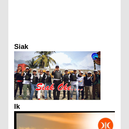
Siak
Ik