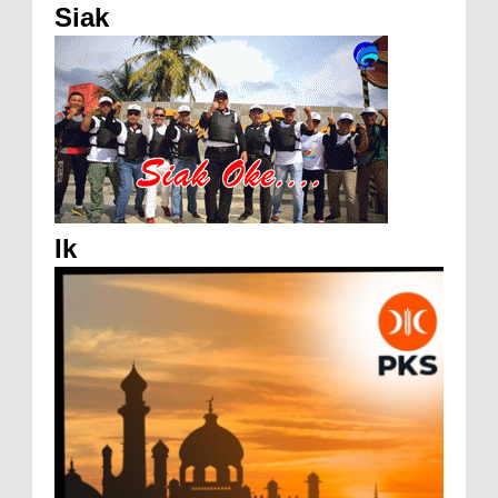
Siak
Ik