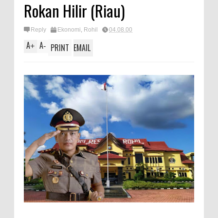
Rokan Hilir (Riau)
Reply
Ekonomi
,
Rohil
04.08.00
A
A
+
-
PRINT
EMAIL