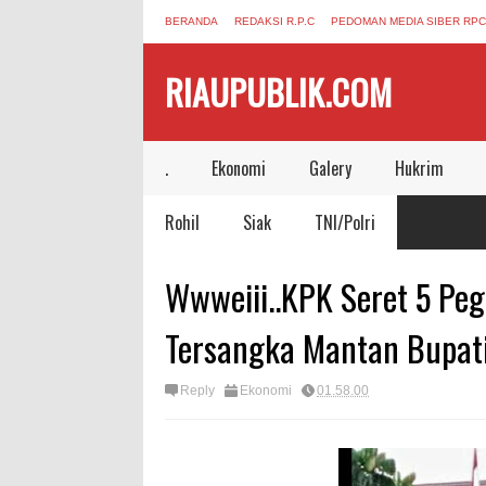
BERANDA
REDAKSI R.P.C
PEDOMAN MEDIA SIBER RPC
RIAUPUBLIK.COM
.
Ekonomi
Galery
Hukrim
Rohil
Siak
TNI/Polri
Wwweiii..KPK Seret 5 Pe
Tersangka Mantan Bupat
Reply
Ekonomi
01.58.00