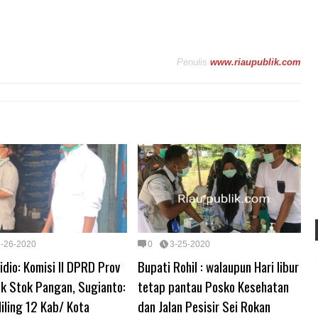
Penulis
www.riaupublik.com
3-26-2020
0
3-25-2020
dio: Komisi II DPRD Prov
Bupati Rohil : walaupun Hari libur
ek Stok Pangan, Sugianto:
tetap pantau Posko Kesehatan
liling 12 Kab/ Kota
dan Jalan Pesisir Sei Rokan