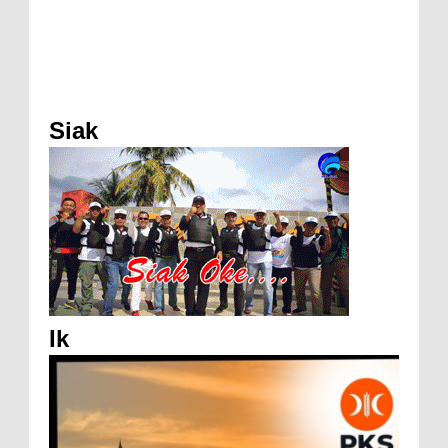
Siak
Ik