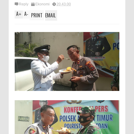
Reply
Ekonomi
20.43.00
A
A
+
-
PRINT
EMAIL