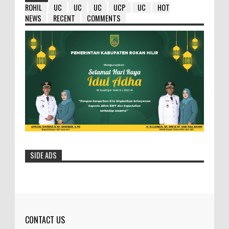
ROHIL
UC
UC
UC
UCP
UC
HOT
NEWS
RECENT
COMMENTS
SIDE ADS
HM Wardan : Ambil Hikmahnya Dibalik
Penundaan 8 Paket Tersebut
Selasa- 25/05/2016- 12:19:23 Wib
Dilihat: 154 Kali Bupa...
CONTACT US