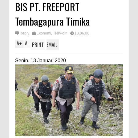
BIS PT. FREEPORT
Tembagapura Timika
Reply
Ekonomi
,
TNI/Polri
18.06.00
A
A
+
-
PRINT
EMAIL
Senin. 13 Januari 2020