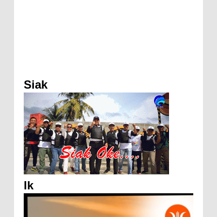
Siak
Ik