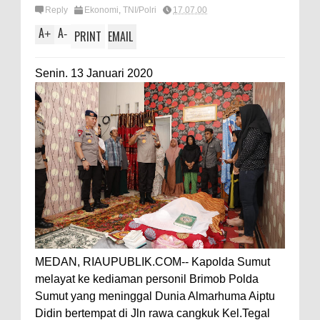
Reply
Ekonomi
,
TNI/Polri
17.07.00
A
A
+
-
PRINT
EMAIL
Senin. 13 Januari 2020
MEDAN, RIAUPUBLIK.COM-- Kapolda Sumut
melayat ke kediaman personil Brimob Polda
Sumut yang meninggal Dunia Almarhuma Aiptu
Didin bertempat di Jln rawa cangkuk Kel.Tegal