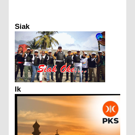
Siak
Ik