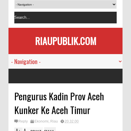
RIAUPUBLIK.COM
Pengurus Kadin Prov Aceh
Kunker Ke Aceh Timur
Reply
Ekonomi
,
Riau
20.32.00
A
A