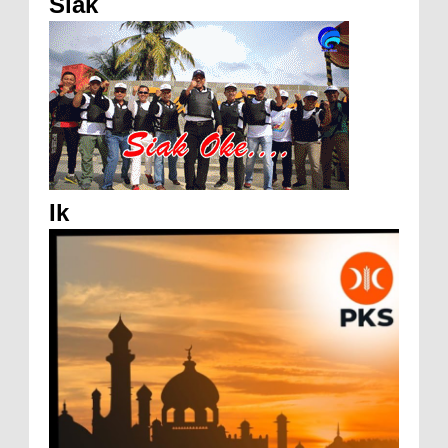
Siak
Ik