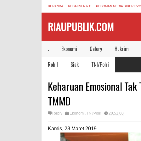
BERANDA
REDAKSI R.P.C
PEDOMAN MEDIA SIBER RPC
RIAUPUBLIK.COM
.
Ekonomi
Galery
Hukrim
Rohil
Siak
TNI/Polri
Keharuan Emosional Tak 
TMMD
Reply
Ekonomi
,
TNI/Polri
20.51.00
Kamis, 28 Maret 2019