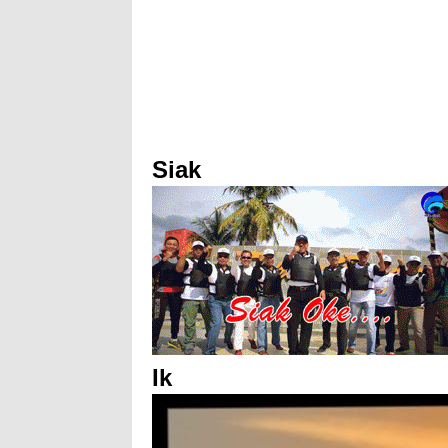
Siak
Ik