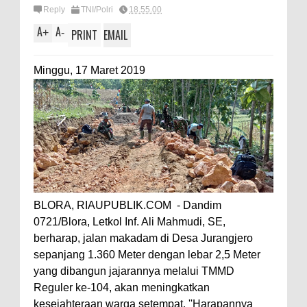
Reply
TNI/Polri
18.55.00
A
A
+
-
PRINT
EMAIL
Minggu, 17 Maret 2019
BLORA, RIAUPUBLIK.COM - Dandim
0721/Blora, Letkol Inf. Ali Mahmudi, SE,
berharap, jalan makadam di Desa Jurangjero
sepanjang 1.360 Meter dengan lebar 2,5 Meter
yang dibangun jajarannya melalui TMMD
Reguler ke-104, akan meningkatkan
kesejahteraan warga setempat. ''Harapannya