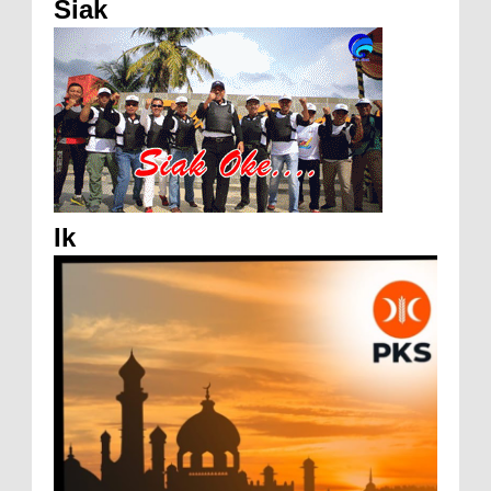
Siak
Ik