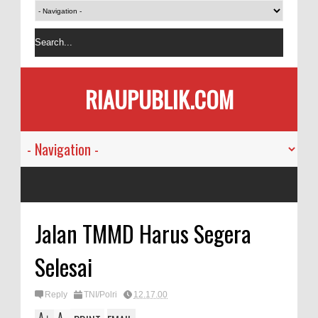
RIAUPUBLIK.COM
Jalan TMMD Harus Segera
Selesai
Reply
TNI/Polri
12.17.00
A
A