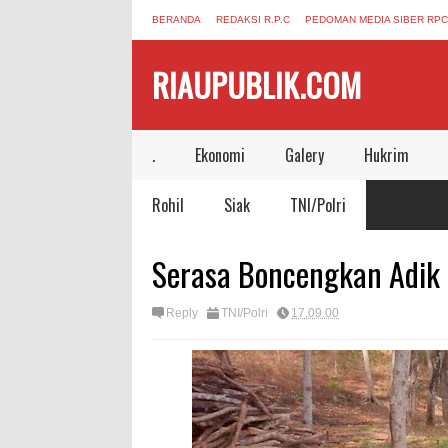
BERANDA
REDAKSI R.P.C
PEDOMAN MEDIA SIBER RPC
RIAUPUBLIK.COM
.
Ekonomi
Galery
Hukrim
Rohil
Siak
TNI/Polri
Serasa Boncengkan Adik 
Reply
TNI/Polri
17.09.00