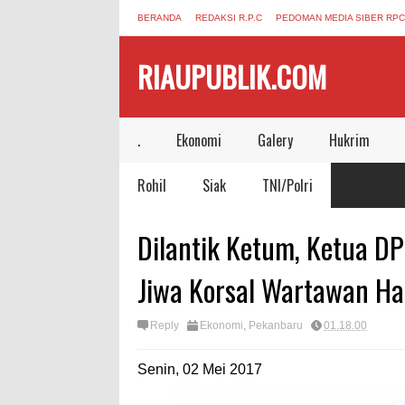
BERANDA
REDAKSI R.P.C
PEDOMAN MEDIA SIBER RPC
RIAUPUBLIK.COM
.
Ekonomi
Galery
Hukrim
Rohil
Siak
TNI/Polri
Dilantik Ketum, Ketua D
Jiwa Korsal Wartawan Ha
Reply
Ekonomi
,
Pekanbaru
01.18.00
Senin, 02 Mei 2017