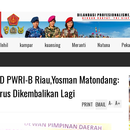
Inhil
kampar
kuansing
Meranti
Natuna
Peka
PD PWRI-B Riau,Yosman Matondang:
rus Dikembalikan Lagi
A
A
PRINT
EMAIL
-
+