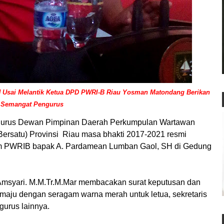
Usai Melantik Ketua DPD PWRI-B Riau Yosman Matondang Berikan
Semangat Pengurus
us Dewan Pimpinan Daerah Perkumpulan Wartawan
ersatu) Provinsi Riau masa bhakti 2017-2021 resmi
um PWRIB bapak A. Pardamean Lumban Gaol, SH di Gedung
 Amsyari. M.M.Tr.M.Mar membacakan surat keputusan dan
 maju dengan seragam warna merah untuk letua, sekretaris
gurus lainnya.