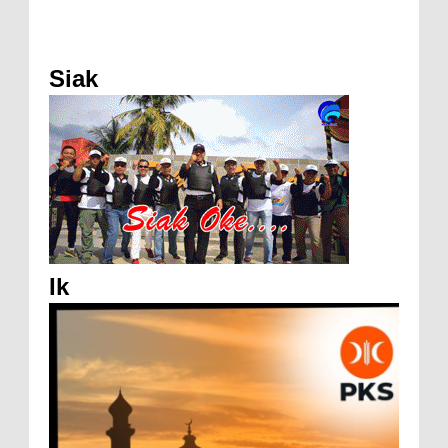
Siak
Ik