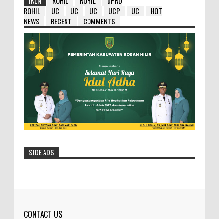
IKLN
ROHIL
ROHIL
DPRD
ROHIL
UC
UC
UC
UCP
UC
HOT
NEWS
RECENT
COMMENTS
SIDE ADS
HM Wardan : Ambil Hikmahnya Dibalik
Penundaan 8 Paket Tersebut
Selasa- 25/05/2016- 12:19:23 Wib
Dilihat: 154 Kali Bupa...
CONTACT US