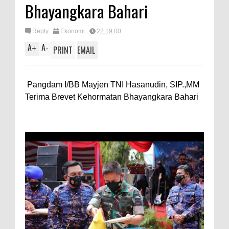
Bhayangkara Bahari
Reply
Ekonomi
22.19.00
A
A
+
-
PRINT
EMAIL
Pangdam I/BB Mayjen TNI Hasanudin, SIP.,MM
Terima Brevet Kehormatan Bhayangkara Bahari