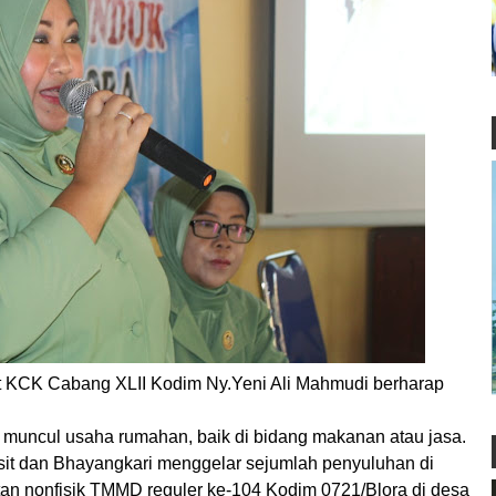
KCK Cabang XLII Kodim Ny.Yeni Ali Mahmudi berharap
 muncul usaha rumahan, baik di bidang makanan atau jasa.
sit dan Bhayangkari menggelar sejumlah penyuluhan di
an nonfisik TMMD reguler ke-104 Kodim 0721/Blora di desa