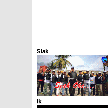
Siak
Ik