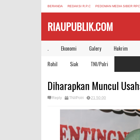
BERANDA
REDAKSI R.P.C
PEDOMAN MEDIA SIBER RPC
RIAUPUBLIK.COM
.
Ekonomi
Galery
Hukrim
Rohil
Siak
TNI/Polri
Diharapkan Muncul Usa
Reply
TNI/Polri
21.50.00