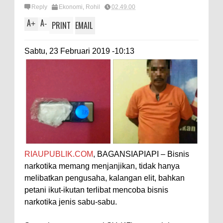
Reply
Ekonomi
,
Rohil
02.49.00
A
A
+
-
PRINT
EMAIL
Sabtu, 23 Februari 2019 -10:13
RIAUPUBLIK.COM
, BAGANSIAPIAPI – Bisnis
narkotika memang menjanjikan, tidak hanya
melibatkan pengusaha, kalangan elit, bahkan
petani ikut-ikutan terlibat mencoba bisnis
narkotika jenis sabu-sabu.