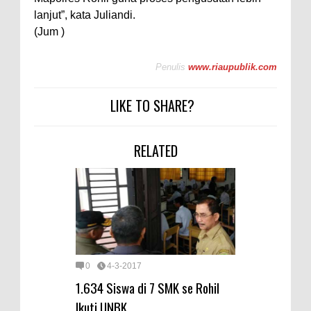
lanjut”, kata Juliandi.
(Jum )
Penulis
www.riaupublik.com
LIKE TO SHARE?
RELATED
0
4-3-2017
1.634 Siswa di 7 SMK se Rohil
Ikuti UNBK