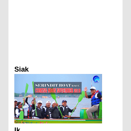
Siak
Ik