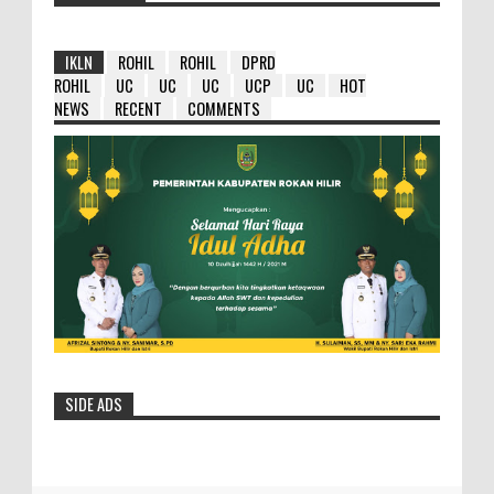
IKLN
ROHIL
ROHIL
DPRD
ROHIL
UC
UC
UC
UCP
UC
HOT
NEWS
RECENT
COMMENTS
SIDE ADS
HM Wardan : Ambil Hikmahnya Dibalik
Penundaan 8 Paket Tersebut
Selasa- 25/05/2016- 12:19:23 Wib