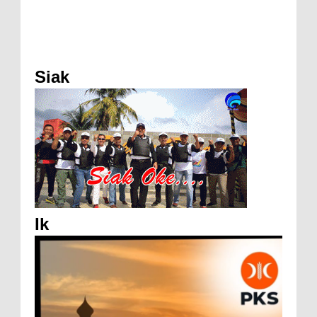
Siak
Ik