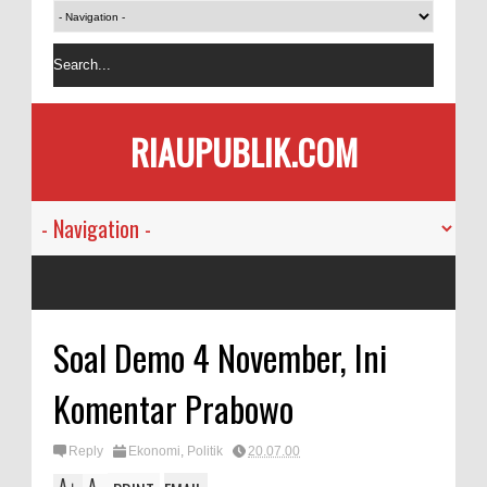
RIAUPUBLIK.COM
Soal Demo 4 November, Ini
Komentar Prabowo
Reply
Ekonomi
,
Politik
20.07.00
A
A