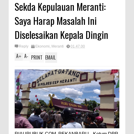
Sekda Kepulauan Meranti:
Saya Harap Masalah Ini
Diselesaikan Kepala Dingin
Reply
Ekonomi
,
Meranti
01.47.00
A
A
+
-
PRINT
EMAIL
RIAUPUBLIK.COM, PEKANBARU-- Ketum DPP