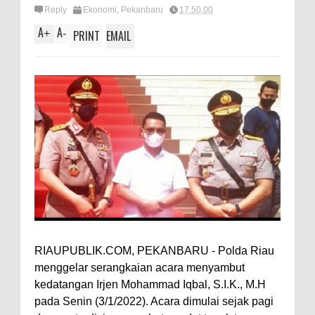
Reply
Ekonomi
,
Pekanbaru
17.50.00
A
A
+
-
PRINT
EMAIL
RIAUPUBLIK.COM, PEKANBARU - Polda Riau
menggelar serangkaian acara menyambut
kedatangan Irjen Mohammad Iqbal, S.I.K., M.H
pada Senin (3/1/2022). Acara dimulai sejak pagi