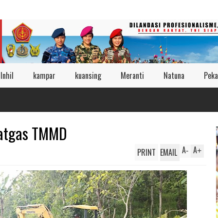
Inhil
kampar
kuansing
Meranti
Natuna
Peka
Satgas TMMD
A
A
PRINT
EMAIL
-
+