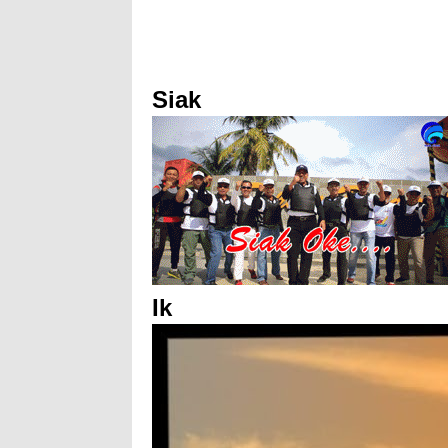
Siak
Ik