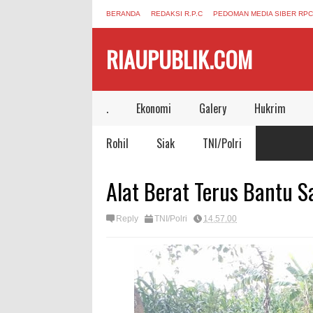
BERANDA
REDAKSI R.P.C
PEDOMAN MEDIA SIBER RPC
RIAUPUBLIK.COM
.
Ekonomi
Galery
Hukrim
Rohil
Siak
TNI/Polri
Alat Berat Terus Bantu 
Reply
TNI/Polri
14.57.00